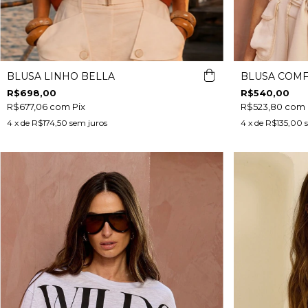
BLUSA LINHO BELLA
BLUSA COM
R$698,00
R$540,00
R$677,06
com
Pix
R$523,80
com
4
x de
R$174,50
sem juros
4
x de
R$135,00