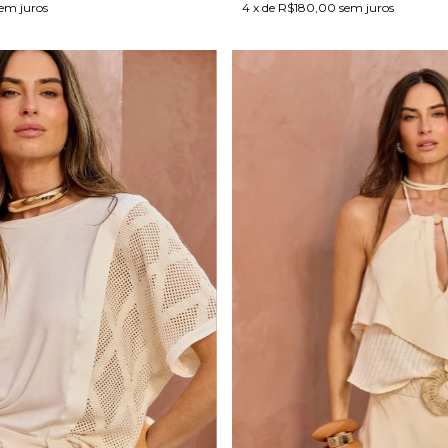
em juros
4
x de
R$180,00
sem juros