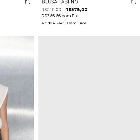
BLUSA FABI NÓ
R$540,00
R$378,00
R$366,66
com
Pix
4
x de
R$94,50
sem juros