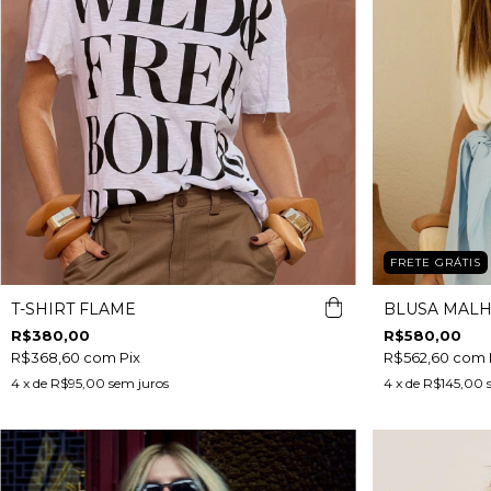
FRETE GRÁTIS
T-SHIRT FLAME
BLUSA MALH
R$380,00
R$580,00
R$368,60
com
Pix
R$562,60
com
4
x de
R$95,00
sem juros
4
x de
R$145,00