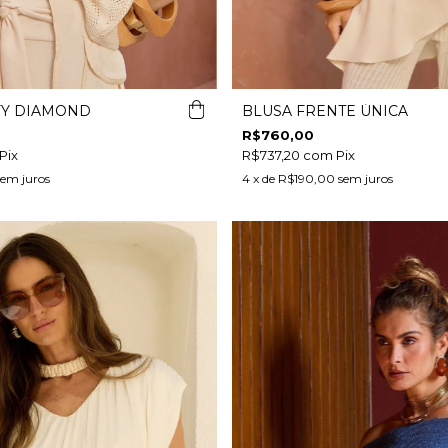
FY DIAMOND
BLUSA FRENTE ÚNICA
R$760,00
Pix
R$737,20
com
Pix
sem juros
4
x de
R$190,00
sem juros