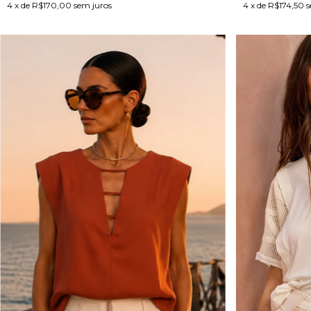
4
x de
R$170,00
sem juros
4
x de
R$174,50
s