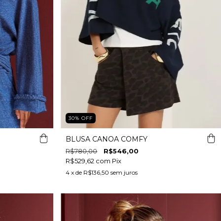
30
%
OFF
BLUSA CANOA COMFY
R$780,00
R$546,00
R$529,62
com
Pix
4
x de
R$136,50
sem juros