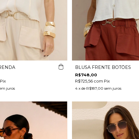
 RENDA
BLUSA FRENTE BOTÕES
R$748,00
Pix
R$725,56
com
Pix
em juros
4
x de
R$187,00
sem juros