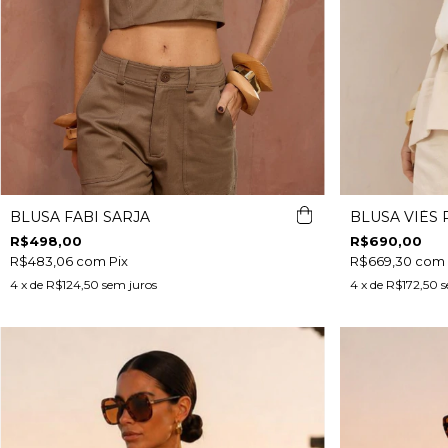
BLUSA FABI SARJA
BLUSA VIÉS
R$498,00
R$690,00
R$483,06
com
Pix
R$669,30
com
4
x de
R$124,50
sem juros
4
x de
R$172,50
s