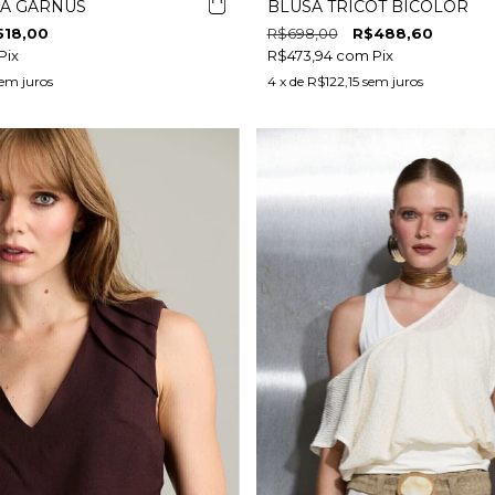
A GARNUS
BLUSA TRICOT BICOLOR
518,00
R$698,00
R$488,60
Pix
R$473,94
com
Pix
em juros
4
x de
R$122,15
sem juros