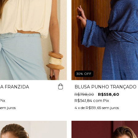
30
%
OFF
A FRANZIDA
BLUSA PUNHO TRANÇADO
R$798,00
R$558,60
Pix
R$541,84
com
Pix
sem juros
4
x de
R$139,65
sem juros