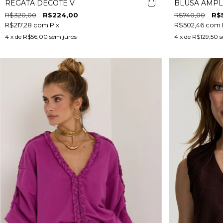
REGATA DECOTE V
BLUSA AMPL
R$320,00
R$224,00
R$740,00
R$
R$217,28
com
Pix
R$502,46
com
4
x de
R$56,00
sem juros
4
x de
R$129,50
s