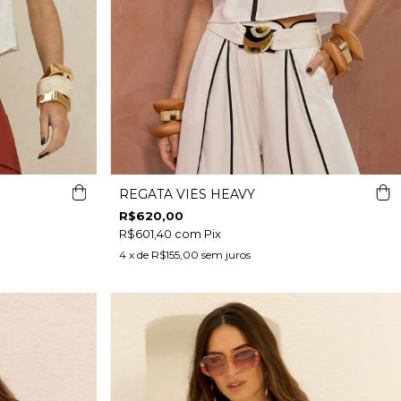
REGATA VIÉS HEAVY
R$620,00
R$601,40
com
Pix
4
x de
R$155,00
sem juros