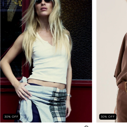
30
%
OFF
30
%
OFF