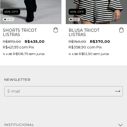
50
%
OFF
50
%
OFF
SHORTS TRICOT
BLUSA TRICOT
LISTRAS
LISTRAS
R$870,00
R$435,00
R$740,00
R$370,00
R$421,95
com
Pix
R$358,90
com
Pix
4
x de
R$108,75
sem juros
4
x de
R$92,50
sem juros
NEWSLETTER
INSTITUCIONAL