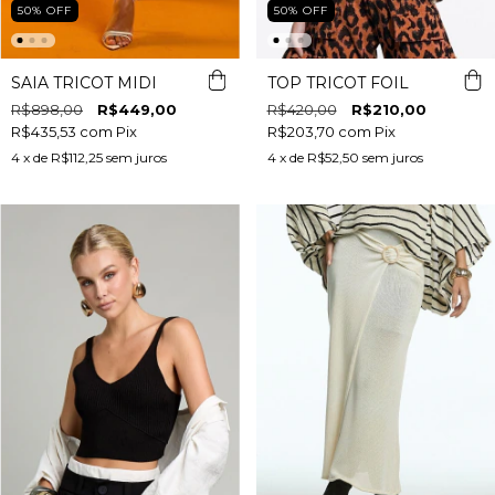
50
%
OFF
50
%
OFF
SAIA TRICOT MIDI
TOP TRICOT FOIL
R$898,00
R$449,00
R$420,00
R$210,00
R$435,53
com
Pix
R$203,70
com
Pix
4
x de
R$112,25
sem juros
4
x de
R$52,50
sem juros