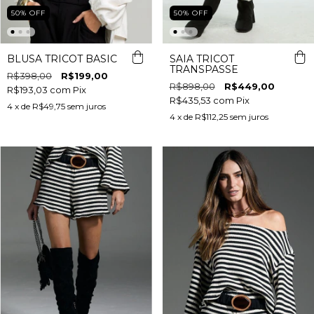
50
%
OFF
50
%
OFF
BLUSA TRICOT BASIC
SAIA TRICOT
TRANSPASSE
R$398,00
R$199,00
R$898,00
R$449,00
R$193,03
com
Pix
R$435,53
com
Pix
4
x de
R$49,75
sem juros
4
x de
R$112,25
sem juros