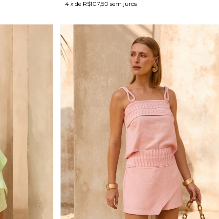
4
x de
R$107,50
sem juros