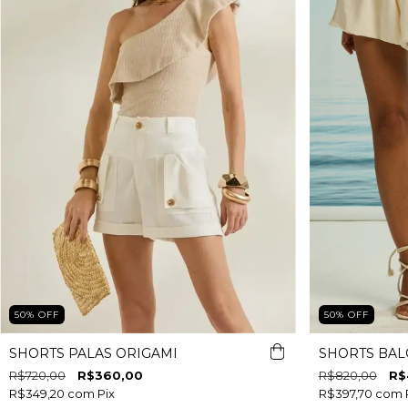
50
%
OFF
50
%
OFF
SHORTS PALAS ORIGAMI
SHORTS BA
R$720,00
R$360,00
R$820,00
R$
R$349,20
com
Pix
R$397,70
com