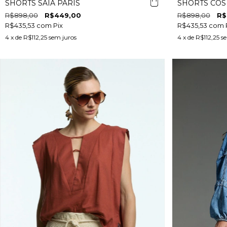
SHORTS SAIA PARIS
SHORTS CÓS
R$898,00
R$449,00
R$898,00
R$
R$435,53
com
Pix
R$435,53
com
4
x de
R$112,25
sem juros
4
x de
R$112,25
se