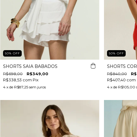
50
%
OFF
50
%
OFF
SHORTS SAIA BABADOS
SHORTS CO
R$698,00
R$349,00
R$840,00
R$
R$338,53
com
Pix
R$407,40
com
4
x de
R$87,25
sem juros
4
x de
R$105,00