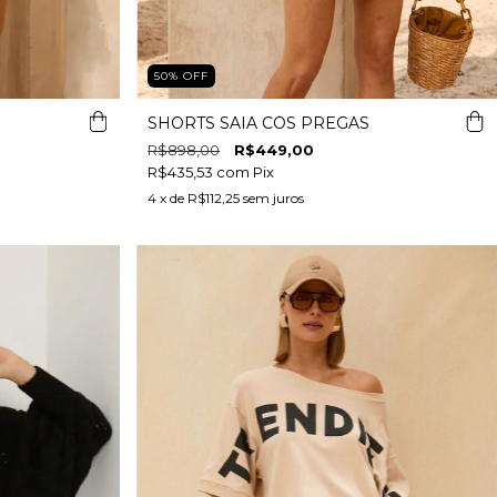
50
%
OFF
SHORTS SAIA CÓS PREGAS
R$898,00
R$449,00
R$435,53
com
Pix
4
x de
R$112,25
sem juros