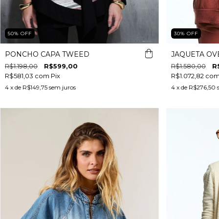
50
%
OFF
30
%
OFF
PONCHO CAPA TWEED
JAQUETA OV
R$1.198,00
R$599,00
R$1.580,00
R
R$581,03
com
Pix
R$1.072,82
co
4
x de
R$149,75
sem juros
4
x de
R$276,50