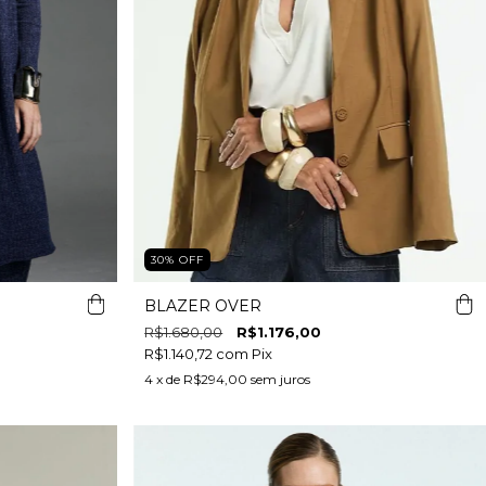
30
%
OFF
BLAZER OVER
R$1.680,00
R$1.176,00
R$1.140,72
com
Pix
4
x de
R$294,00
sem juros