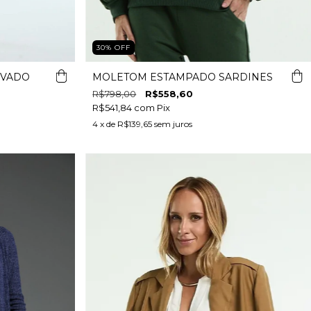
30
%
OFF
IVADO
MOLETOM ESTAMPADO SARDINES
R$798,00
R$558,60
R$541,84
com
Pix
4
x de
R$139,65
sem juros