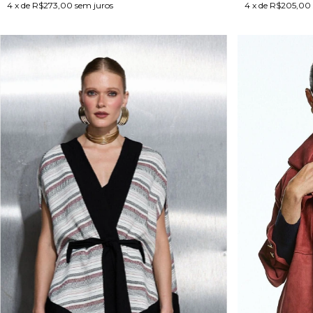
4
x de
R$273,00
sem juros
4
x de
R$205,00