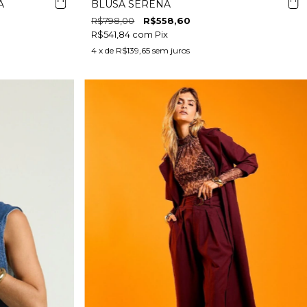
A
BLUSA SERENA
R$798,00
R$558,60
R$541,84
com
Pix
4
x de
R$139,65
sem juros