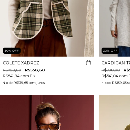
30
%
OFF
30
%
OFF
COLETE XADREZ
CARDIGAN T
R$798,00
R$558,60
R$798,00
R$
R$541,84
com
Pix
R$541,84
com
4
x de
R$139,65
sem juros
4
x de
R$139,65
s