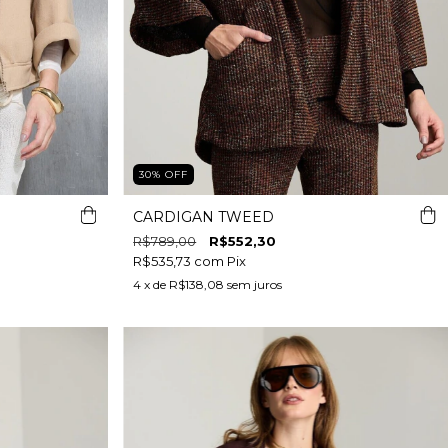
30
%
OFF
CARDIGAN TWEED
R$789,00
R$552,30
R$535,73
com
Pix
4
x de
R$138,08
sem juros