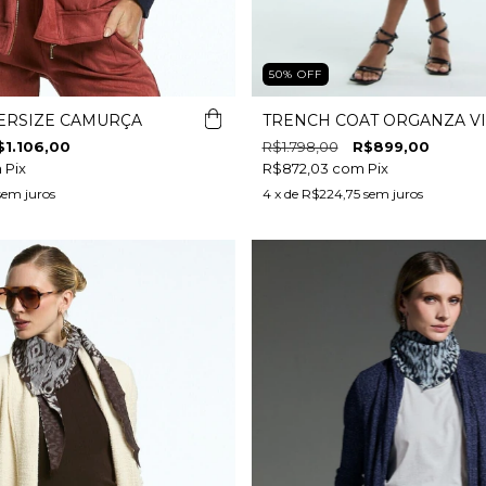
50
%
OFF
ERSIZE CAMURÇA
TRENCH COAT ORGANZA V
$1.106,00
R$1.798,00
R$899,00
m
Pix
R$872,03
com
Pix
sem juros
4
x de
R$224,75
sem juros