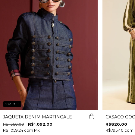
30
%
OFF
JAQUETA DENIM MARTINGALE
CASACO GO
R$1.560,00
R$1.092,00
R$820,00
R$1.059,24
com
Pix
R$795,40
com