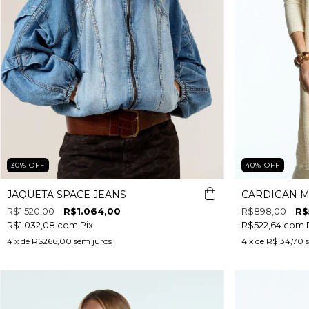
30
%
OFF
40
%
OFF
JAQUETA SPACE JEANS
CARDIGAN M
R$1.520,00
R$1.064,00
R$898,00
R$
R$1.032,08
com
Pix
R$522,64
com
4
x de
R$266,00
sem juros
4
x de
R$134,70