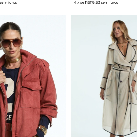
sem juros
4
x de
R$118,83
sem juros