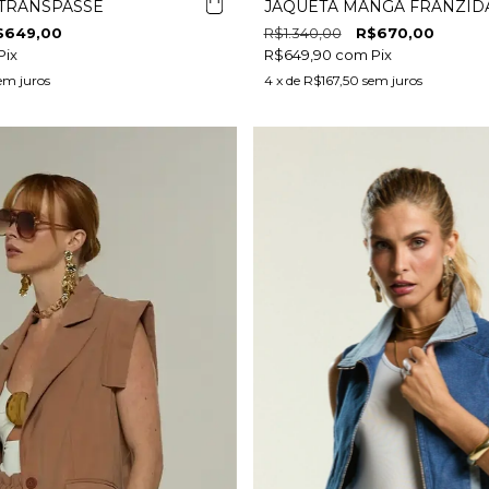
 TRANSPASSE
JAQUETA MANGA FRANZID
$649,00
R$1.340,00
R$670,00
Pix
R$649,90
com
Pix
em juros
4
x de
R$167,50
sem juros