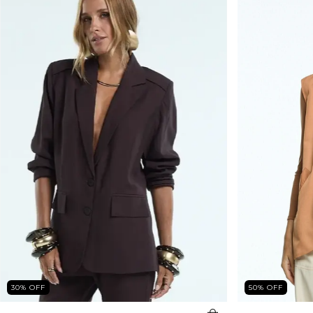
30
%
OFF
50
%
OFF