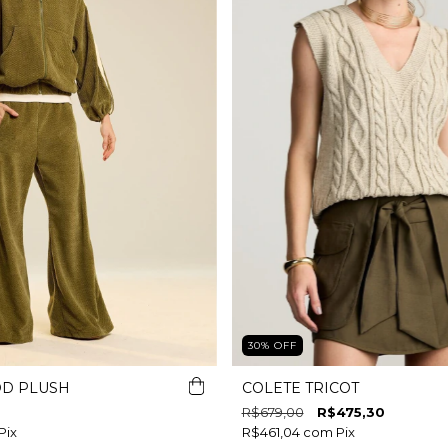
30
%
OFF
OD PLUSH
COLETE TRICOT
R$679,00
R$475,30
Pix
R$461,04
com
Pix