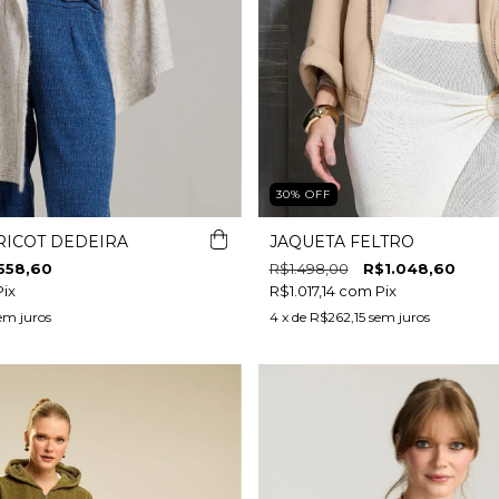
30
%
OFF
RICOT DEDEIRA
JAQUETA FELTRO
558,60
R$1.498,00
R$1.048,60
Pix
R$1.017,14
com
Pix
em juros
4
x de
R$262,15
sem juros