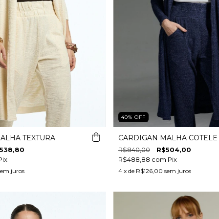
40
%
OFF
ALHA TEXTURA
CARDIGAN MALHA COTELE
538,80
R$840,00
R$504,00
Pix
R$488,88
com
Pix
sem juros
4
x de
R$126,00
sem juros