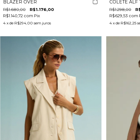
BLAZER OVER
COLETE ALF
R$1.680,00
R$1.176,00
R$1.298,00
R
R$1.140,72
com
Pix
R$629,53
com
4
x de
R$294,00
sem juros
4
x de
R$162,25
s