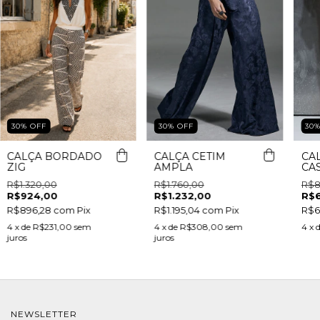
30
%
OFF
30
30
%
OFF
CALÇA CETIM
CA
CALÇA BORDADO
AMPLA
CA
ZIG
R$1.760,00
R$8
R$1.320,00
R$1.232,00
R$
R$924,00
R$1.195,04
com
Pix
R$6
R$896,28
com
Pix
4
x de
R$308,00
sem
4
x 
4
x de
R$231,00
sem
juros
juros
NEWSLETTER