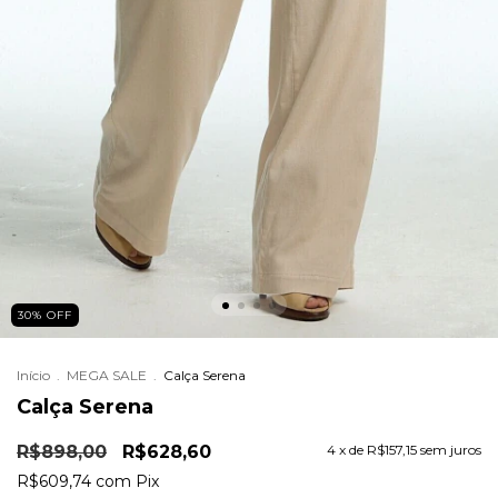
30
%
OFF
Início
.
MEGA SALE
.
Calça Serena
Calça Serena
R$898,00
R$628,60
4
x de
R$157,15
sem juros
R$609,74
com
Pix