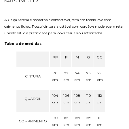
NÃO SEI MEU CEP
A Calça Serena é moderna e confortável, feita em tecido leve com
caimento fluido. Possui cintura ajustável com cordão e modelagem reta,
unindo estilo e praticidade para looks casuais ou sofisticados.
Tabela de medidas:
PP
P
M
G
GG
70
72
74
76
79
CINTURA
cm
cm
cm
cm
cm
104
106
108
110
112
QUADRIL
cm
cm
cm
cm
cm
103
105
107
109
111
COMPRIMENTO
cm
cm
cm
cm
cm