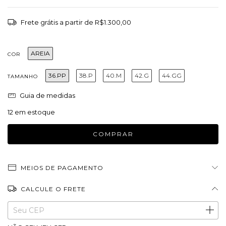
Frete grátis
a partir de
R$1.300,00
AREIA
COR
36.PP
38.P
40.M
42.G
44.GG
TAMANHO
Guia de medidas
12
em estoque
MEIOS DE PAGAMENTO
CALCULE O FRETE
Entregas para o CEP:
ALTERAR CEP