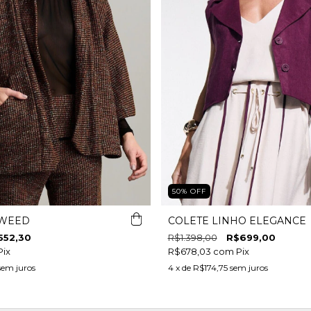
50
%
OFF
TWEED
COLETE LINHO ELEGANCE
552,30
R$1.398,00
R$699,00
Pix
R$678,03
com
Pix
sem juros
4
x de
R$174,75
sem juros