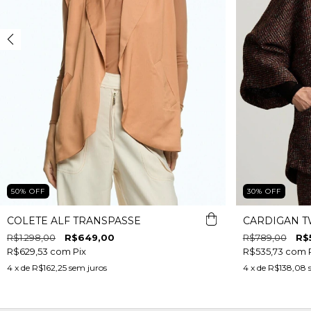
50
%
OFF
30
%
OFF
COLETE ALF TRANSPASSE
CARDIGAN 
R$1.298,00
R$649,00
R$789,00
R$
R$629,53
com
Pix
R$535,73
com
4
x de
R$162,25
sem juros
4
x de
R$138,08