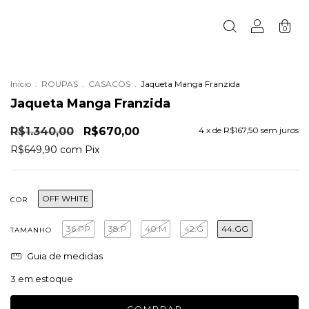
0
Início
.
ROUPAS
.
CASACOS
.
Jaqueta Manga Franzida
Jaqueta Manga Franzida
R$1.340,00
R$670,00
4
x de
R$167,50
sem juros
R$649,90
com
Pix
OFF WHITE
COR
36.PP
38.P
40.M
42.G
44.GG
TAMANHO
Guia de medidas
3
em estoque