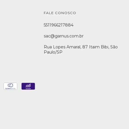
FALE CONOSCO
5511966217884
sac@garnus.com.br
Rua Lopes Amaral, 87 Itaim Bibi, São
Paulo/SP