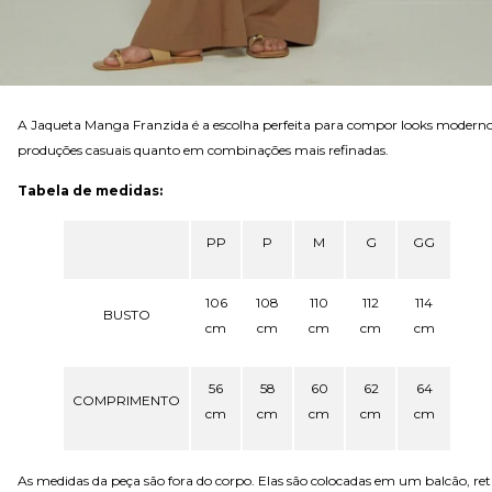
A Jaqueta Manga Franzida é a escolha perfeita para compor looks modernos 
produções casuais quanto em combinações mais refinadas.
Tabela de medidas:
PP
P
M
G
GG
106
108
110
112
114
BUSTO
cm
cm
cm
cm
cm
56
58
60
62
64
COMPRIMENTO
cm
cm
cm
cm
cm
As medidas da peça são fora do corpo. Elas são colocadas em um balcão, r