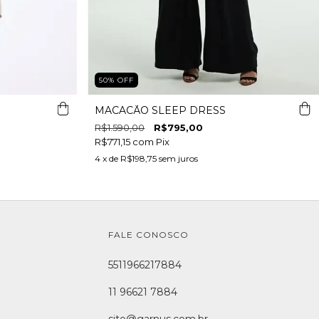
50
%
OFF
MACACÃO SLEEP DRESS
R$1.590,00
R$795,00
R$771,15
com
Pix
4
x de
R$198,75
sem juros
FALE CONOSCO
5511966217884
11 96621 7884
site@garnus.com.br