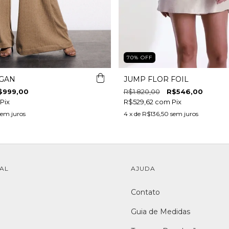
70
%
OFF
IGAN
JUMP FLOR FOIL
$999,00
R$1.820,00
R$546,00
Pix
R$529,62
com
Pix
sem juros
4
x de
R$136,50
sem juros
NAL
AJUDA
Contato
Guia de Medidas