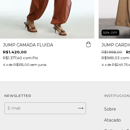
50
%
OFF
JUMP CAMADA FLUIDA
JUMP CARD
R$1.420,00
R$1.998,00
R
R$1.377,40
com
Pix
R$969,03
com
4
x de
R$355,00
sem juros
4
x de
R$249,75
NEWSLETTER
INSTITUCIO
Sobre
Atacado