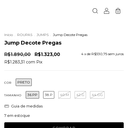
0
Início
.
ROUPAS
.
JUMPS
.
Jump Decote Pregas
Jump Decote Pregas
R$1.890,00
R$1.323,00
4
x de
R$330,75
sem juros
R$1.283,31
com
Pix
PRETO
COR
36.PP
38.P
40.M
42.G
44.GG
TAMANHO
Guia de medidas
7
em estoque