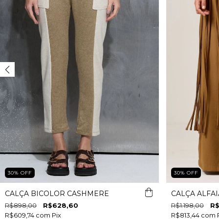
30
%
OFF
30
%
OFF
CALÇA BICOLOR CASHMERE
CALÇA ALFAI
R$898,00
R$628,60
R$1.198,00
R$
R$609,74
com
Pix
R$813,44
com