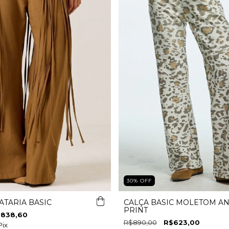
30
%
OFF
ATARIA BASIC
CALÇA BASIC MOLETOM A
PRINT
838,60
R$890,00
R$623,00
Pix