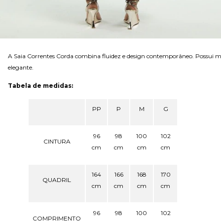
A Saia Correntes Corda combina fluidez e design contemporâneo. Possui 
elegante.
Tabela de medidas:
PP
P
M
G
96
98
100
102
CINTURA
cm
cm
cm
cm
164
166
168
170
QUADRIL
cm
cm
cm
cm
96
98
100
102
COMPRIMENTO