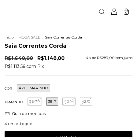
0
Início
.
MEGA SALE
.
Saia Correntes Corda
Saia Correntes Corda
R$1.640,00
R$1.148,00
4
x de
R$287,00
sem juros
R$1.113,56
com
Pix
AZUL MARINHO
COR
36.PP
38.P
40.M
42.G
TAMANHO
Guia de medidas
4
em estoque