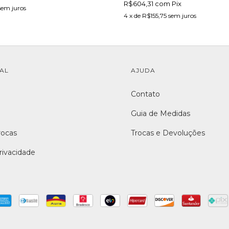
R$604,31
com
Pix
sem juros
4
x de
R$155,75
sem juros
NAL
AJUDA
Contato
Guia de Medidas
rocas
Trocas e Devoluções
Privacidade