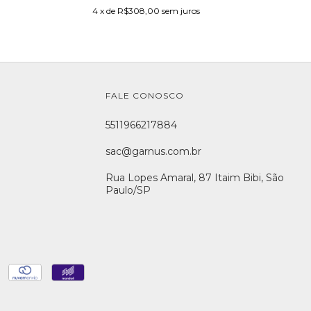
4
x de
R$308,00
sem juros
FALE CONOSCO
5511966217884
sac@garnus.com.br
Rua Lopes Amaral, 87 Itaim Bibi, São
Paulo/SP