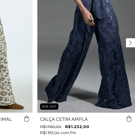
30
%
OFF
NIMAL
CALÇA CETIM AMPLA
R$1.760,00
R$1.232,00
R$1.195,04
com
Pix