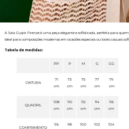
A Saia Guipir Firenze é uma peça elegante e sofisticada, perfeita para que
Ideal para composições modernas em ocasiões especiais ou looks casuais sofi
Tabela de medidas:
PP
P
M
G
GG
71
73
75
77
79
CINTURA
cm
cm
cm
cm
cm
108
110
112
114
116
QUADRIL
cm
cm
cm
cm
cm
96
98
100
102
104
COMPRIMENTO