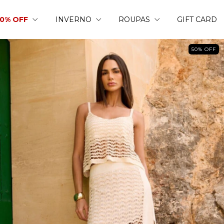
50% OFF
INVERNO
ROUPAS
GIFT CARD
50
%
OFF