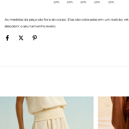
cm
cm
cm
cm
cm
As medidas da peça são fora do corpo. Elas são colocadas em um balcão, r
descobrir o seu tamanho exato.