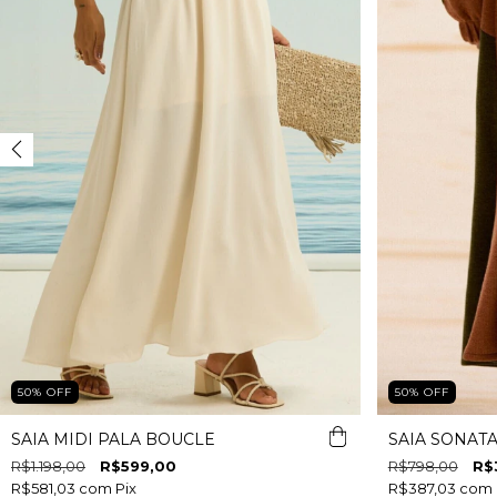
50
%
OFF
50
%
OFF
SAIA MIDI PALA BOUCLE
SAIA SONAT
R$1.198,00
R$599,00
R$798,00
R$
R$581,03
com
Pix
R$387,03
com