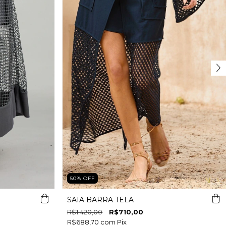
50
%
OFF
SAIA BARRA TELA
R$1.420,00
R$710,00
R$688,70
com
Pix