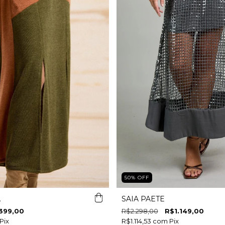
50
%
OFF
A
SAIA PAETE
399,00
R$2.298,00
R$1.149,00
Pix
R$1.114,53
com
Pix