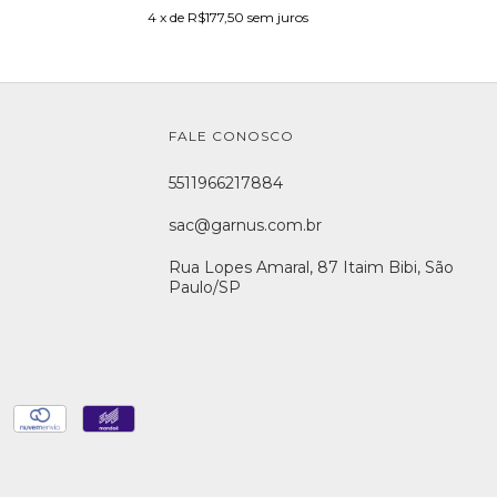
4
x de
R$177,50
sem juros
FALE CONOSCO
5511966217884
sac@garnus.com.br
Rua Lopes Amaral, 87 Itaim Bibi, São
Paulo/SP