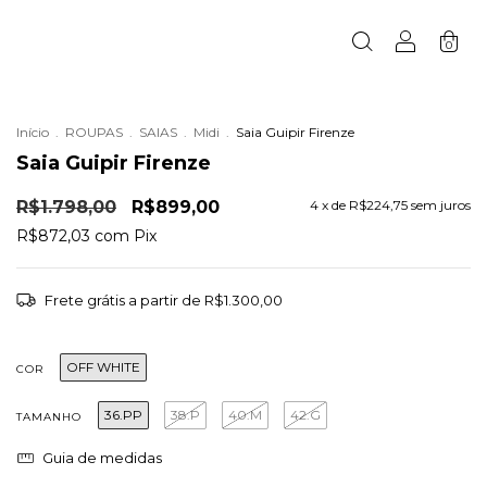
0
Início
.
ROUPAS
.
SAIAS
.
Midi
.
Saia Guipir Firenze
Saia Guipir Firenze
R$1.798,00
R$899,00
4
x de
R$224,75
sem juros
R$872,03
com
Pix
Frete grátis
a partir de
R$1.300,00
OFF WHITE
COR
36.PP
38.P
40.M
42.G
TAMANHO
Guia de medidas