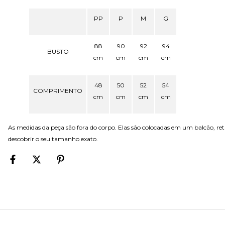
PP
P
M
G
88
90
92
94
BUSTO
cm
cm
cm
cm
48
50
52
54
COMPRIMENTO
cm
cm
cm
cm
As medidas da peça são fora do corpo. Elas são colocadas em um balcão, r
descobrir o seu tamanho exato.