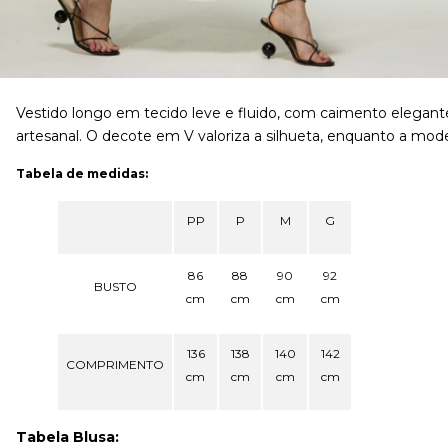
Vestido longo em tecido leve e fluido, com caimento elegante
artesanal. O decote em V valoriza a silhueta, enquanto a mo
Tabela de medidas:
PP
P
M
G
86
88
90
92
BUSTO
cm
cm
cm
cm
136
138
140
142
COMPRIMENTO
cm
cm
cm
cm
Tabela Blusa: