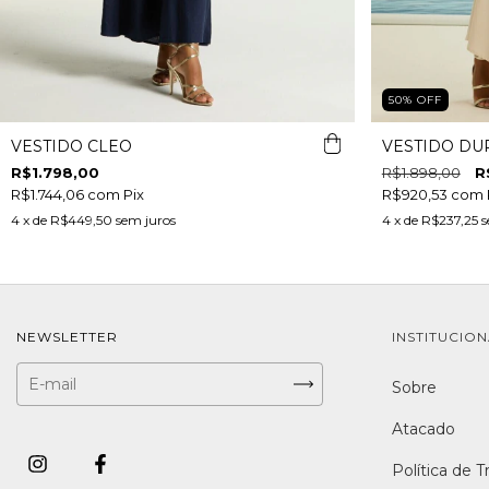
50
%
OFF
VESTIDO CLEO
VESTIDO DU
R$1.798,00
R$1.898,00
R
R$1.744,06
com
Pix
R$920,53
com
4
x de
R$449,50
sem juros
4
x de
R$237,25
s
NEWSLETTER
INSTITUCIO
Sobre
Atacado
Política de T