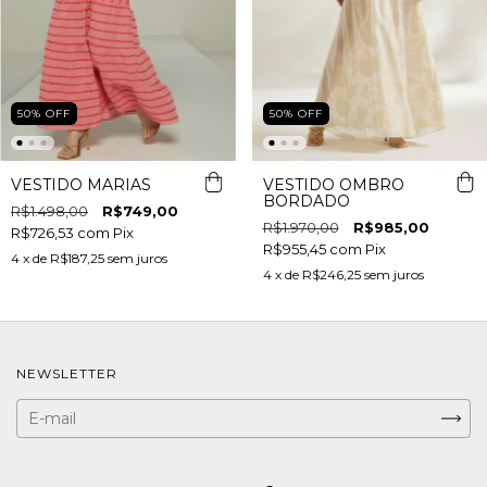
50
%
OFF
50
%
OFF
VESTIDO MARIAS
VESTIDO OMBRO
BORDADO
R$1.498,00
R$749,00
R$1.970,00
R$985,00
R$726,53
com
Pix
R$955,45
com
Pix
4
x de
R$187,25
sem juros
4
x de
R$246,25
sem juros
NEWSLETTER