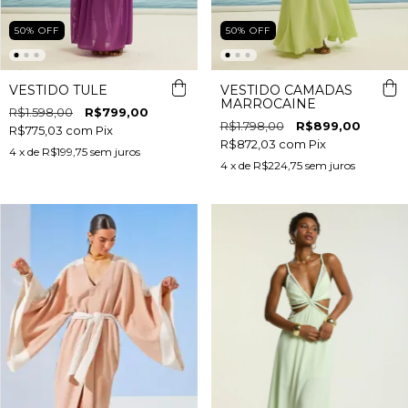
50
%
OFF
50
%
OFF
VESTIDO TULE
VESTIDO CAMADAS
MARROCAINE
R$1.598,00
R$799,00
R$1.798,00
R$899,00
R$775,03
com
Pix
R$872,03
com
Pix
4
x de
R$199,75
sem juros
4
x de
R$224,75
sem juros