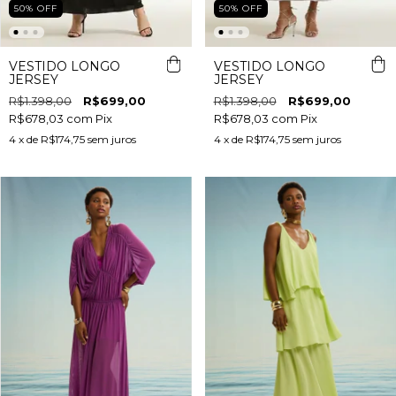
50
%
OFF
50
%
OFF
VESTIDO LONGO
VESTIDO LONGO
JERSEY
JERSEY
R$1.398,00
R$699,00
R$1.398,00
R$699,00
R$678,03
com
Pix
R$678,03
com
Pix
4
x de
R$174,75
sem juros
4
x de
R$174,75
sem juros