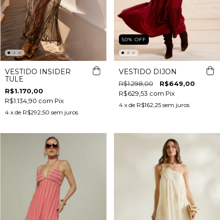
50
%
OFF
VESTIDO INSIDER
VESTIDO DIJON
TULE
R$1.298,00
R$649,00
R$1.170,00
R$629,53
com
Pix
R$1.134,90
com
Pix
4
x de
R$162,25
sem juros
4
x de
R$292,50
sem juros