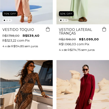
70
%
OFF
50
%
OFF
VESTIDO TÓQUIO
VESTIDO LATERAL
TRANÇAS
R$1.798,00
R$539,40
R$2.198,00
R$1.099,00
R$523,22
com
Pix
R$1.066,03
com
Pix
4
x de
R$134,85
sem juros
4
x de
R$274,75
sem juros