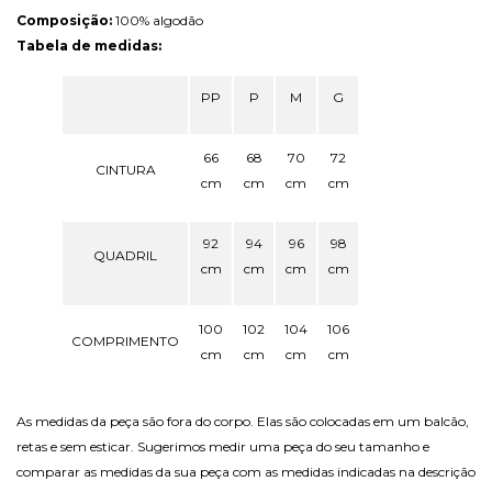
Composição:
100% algodão
Tabela de medidas:
PP
P
M
G
66
68
70
72
CINTURA
cm
cm
cm
cm
92
94
96
98
QUADRIL
cm
cm
cm
cm
100
102
104
106
COMPRIMENTO
cm
cm
cm
cm
As medidas da peça são fora do corpo. Elas são colocadas em um balcão,
retas e sem esticar. Sugerimos medir uma peça do seu tamanho e
comparar as medidas da sua peça com as medidas indicadas na descrição