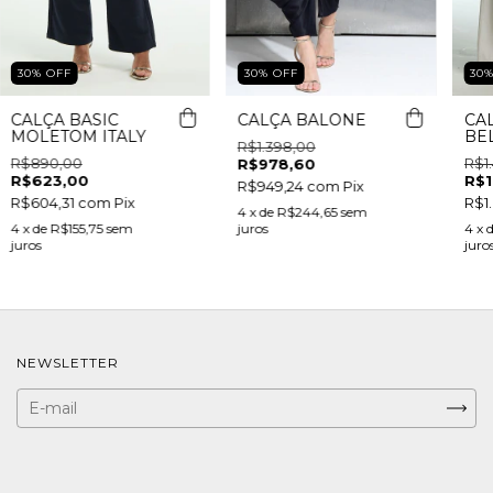
30
%
OFF
30
%
OFF
30
CALÇA BASIC
CALÇA BALONE
CA
MOLETOM ITALY
BE
R$1.398,00
R$890,00
R$1
R$978,60
R$623,00
R$1
R$949,24
com
Pix
R$604,31
com
Pix
R$1.
4
x de
R$244,65
sem
4
x de
R$155,75
sem
juros
4
x 
juros
juro
NEWSLETTER