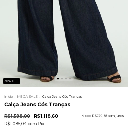
30
%
OFF
Início
.
MEGA SALE
.
Calça Jeans Cós Tranças
Calça Jeans Cós Tranças
R$1.598,00
R$1.118,60
4
x de
R$279,65
sem juros
R$1.085,04
com
Pix