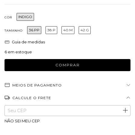
INDIGO
COR
36.PP
38.P
40.M
42.G
TAMANHO
Guia de medidas
6
em estoque
MEIOS DE PAGAMENTO
CALCULE O FRETE
Entregas para o CEP:
ALTERAR CEP
NÃO SEI MEU CEP