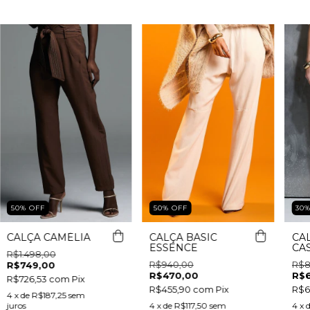
50
%
OFF
50
%
OFF
30
CALÇA CAMÉLIA
CALÇA BASIC
CA
ESSENCE
CA
R$1.498,00
R$940,00
R$8
R$749,00
R$470,00
R$
R$726,53
com
Pix
R$455,90
com
Pix
R$6
4
x de
R$187,25
sem
juros
4
x de
R$117,50
sem
4
x 