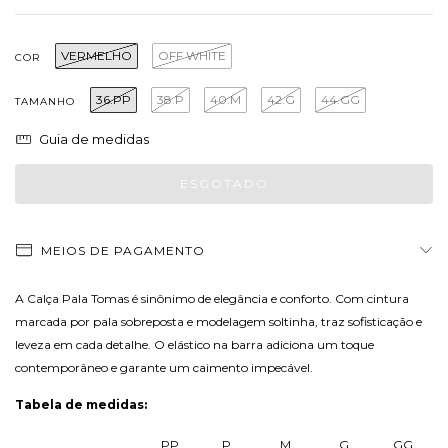
VERMELHO
OFF WHITE
COR
36.PP
38.P
40.M
42.G
44.GG
TAMANHO
Guia de medidas
MEIOS DE PAGAMENTO
A Calça Pala Tomas é sinônimo de elegância e conforto. Com cintura
marcada por pala sobreposta e modelagem soltinha, traz sofisticação e
leveza em cada detalhe. O elástico na barra adiciona um toque
contemporâneo e garante um caimento impecável.
Tabela de medidas:
PP
P
M
G
GG