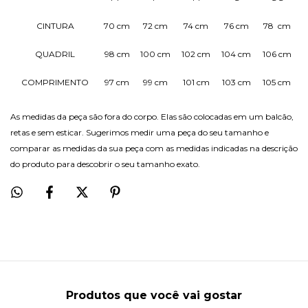
CINTURA
70 cm
72 cm
74 cm
76 cm
78 cm
QUADRIL
98 cm
100 cm
102 cm
104 cm
106 cm
COMPRIMENTO
97 cm
99 cm
101 cm
103 cm
105 cm
As medidas da peça são fora do corpo. Elas são colocadas em um balcão,
retas e sem esticar. Sugerimos medir uma peça do seu tamanho e
comparar as medidas da sua peça com as medidas indicadas na descrição
do produto para descobrir o seu tamanho exato.
Produtos que você vai gostar