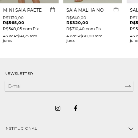
MINI SAIA PAETE
SAIA MALHA NÓ
SAI
R$1.130,00
R$640,00
R$1
R$565,00
R$320,00
R$5
R$548,05
com
Pix
R$310,40
com
Pix
R$5
4
x de
R$141,25
sem
4
x de
R$80,00
sem
4
x 
juros
juros
juro
NEWSLETTER
INSTITUCIONAL