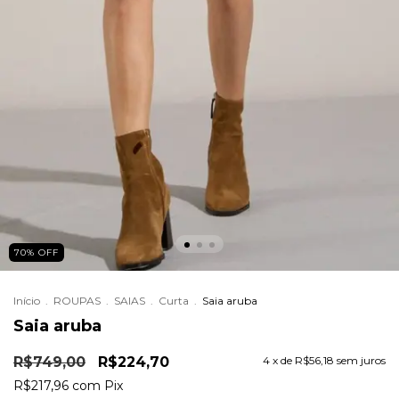
70
%
OFF
Início
.
ROUPAS
.
SAIAS
.
Curta
.
Saia aruba
Saia aruba
R$749,00
R$224,70
4
x de
R$56,18
sem juros
R$217,96
com
Pix