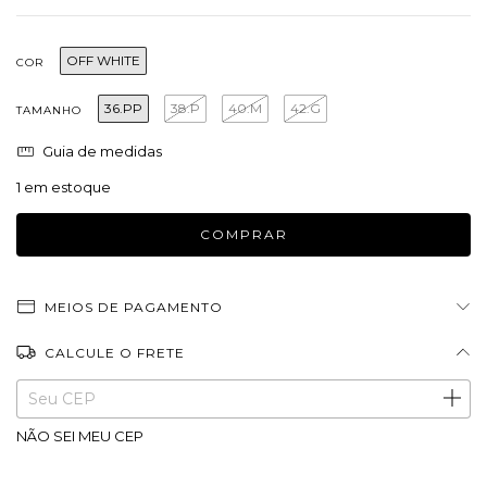
OFF WHITE
COR
36.PP
38.P
40.M
42.G
TAMANHO
Guia de medidas
1
em estoque
MEIOS DE PAGAMENTO
CALCULE O FRETE
Entregas para o CEP:
ALTERAR CEP
NÃO SEI MEU CEP