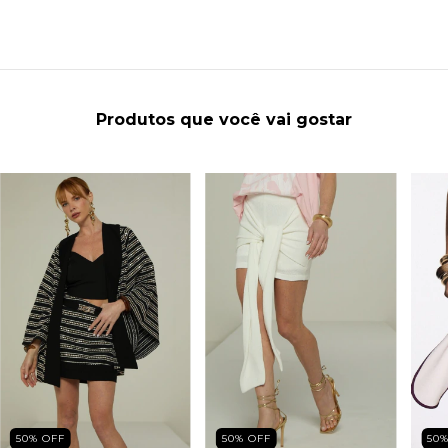
Produtos que você vai gostar
50
%
OFF
50
%
OFF
50