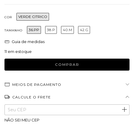
VERDE CITRICO
COR
36.PP
38.P
40.M
42.G
TAMANHO
Guia de medidas
11
em estoque
MEIOS DE PAGAMENTO
CALCULE O FRETE
Entregas para o CEP:
ALTERAR CEP
NÃO SEI MEU CEP