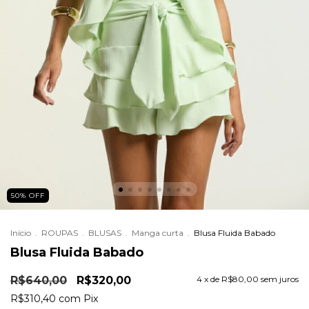
50
%
OFF
Início
.
ROUPAS
.
BLUSAS
.
Manga curta
.
Blusa Fluida Babado
Blusa Fluida Babado
R$640,00
R$320,00
4
x de
R$80,00
sem juros
R$310,40
com
Pix