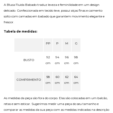
A Blusa Fluida Babado traduz leveza e feminilidade em um design
delicado. Confeccionada em tecido leve, possui alças finas e caimento
solto com camadas em babado que garantem movimento elegante e
frescor.
Tabela de medidas:
PP
P
M
G
92
94
96
98
BUSTO
cm
cm
cm
cm
58
60
62
64
COMPRIMENTO
cm
cm
cm
cm
As medidas da peça são fora do corpo. Elas são colocadas em um balcão,
retas e sem esticar. Sugerimos medir uma peça do seu tamanho e
comparar as medidas da sua peça com as medidas indicadas na descrição