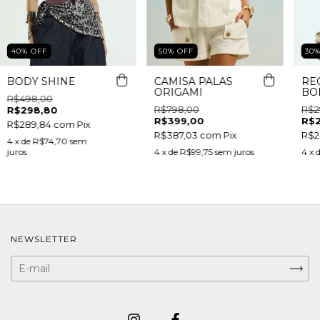
40
%
OFF
50
%
OFF
30
BODY SHINE
CAMISA PALAS
RE
ORIGAMI
BO
R$498,00
R$798,00
R$2
R$298,80
R$399,00
R$
R$289,84
com
Pix
R$387,03
com
Pix
R$2
4
x de
R$74,70
sem
juros
4
x de
R$99,75
sem juros
4
x 
NEWSLETTER