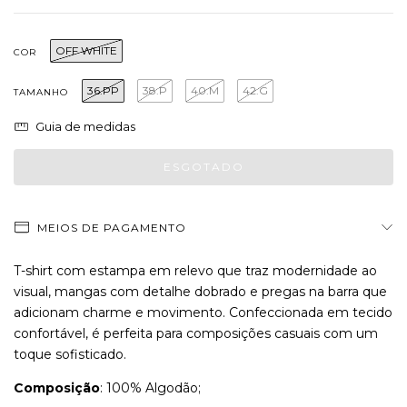
OFF WHITE
COR
36.PP
38.P
40.M
42.G
TAMANHO
Guia de medidas
MEIOS DE PAGAMENTO
T-shirt com estampa em relevo que traz modernidade ao
visual, mangas com detalhe dobrado e pregas na barra que
adicionam charme e movimento. Confeccionada em tecido
confortável, é perfeita para composições casuais com um
toque sofisticado.
Composição
: 100% Algodão;