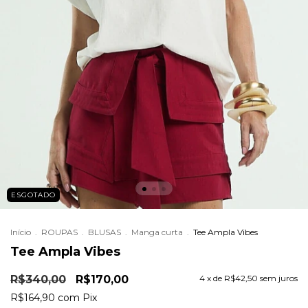
ESGOTADO
Início
.
ROUPAS
.
BLUSAS
.
Manga curta
.
Tee Ampla Vibes
Tee Ampla Vibes
R$340,00
R$170,00
4
x de
R$42,50
sem juros
R$164,90
com
Pix