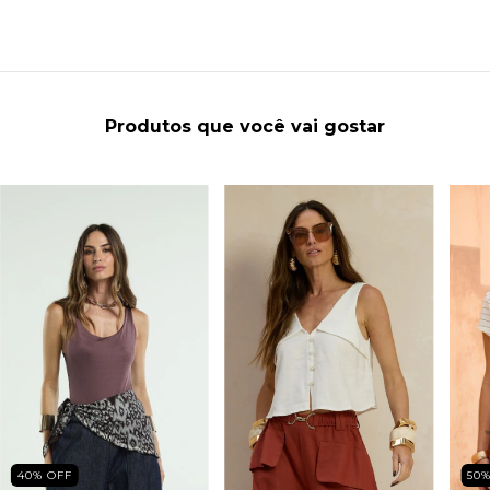
Produtos que você vai gostar
40
%
OFF
50