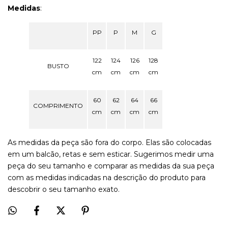
Medidas
:
PP
P
M
G
122
124
126
128
BUSTO
cm
cm
cm
cm
60
62
64
66
COMPRIMENTO
cm
cm
cm
cm
As medidas da peça são fora do corpo. Elas são colocadas
em um balcão, retas e sem esticar. Sugerimos medir uma
peça do seu tamanho e comparar as medidas da sua peça
com as medidas indicadas na descrição do produto para
descobrir o seu tamanho exato.