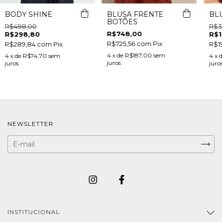
BODY SHINE
BLUSA FRENTE
BLU
BOTÕES
R$498,00
R$3
R$748,00
R$298,80
R$1
R$725,56
com
Pix
R$289,84
com
Pix
R$1
4
x de
R$187,00
sem
4
x de
R$74,70
sem
4
x 
juros
juros
juro
NEWSLETTER
INSTITUCIONAL